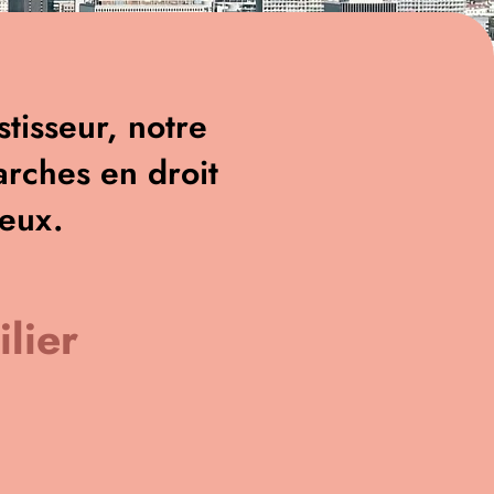
tisseur, notre
rches en droit
ieux.
lier