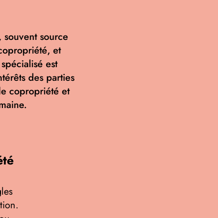
, souvent source
copropriété, et
spécialisé est
térêts des parties
 copropriété et
omaine.
été
gles
tion.