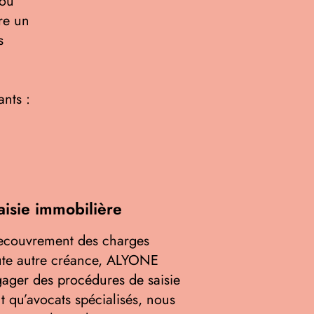
 ou
re un
s
nts :
isie immobilière
recouvrement des charges
ute autre créance, ALYONE
ger des procédures de saisie
t qu’avocats spécialisés, nous