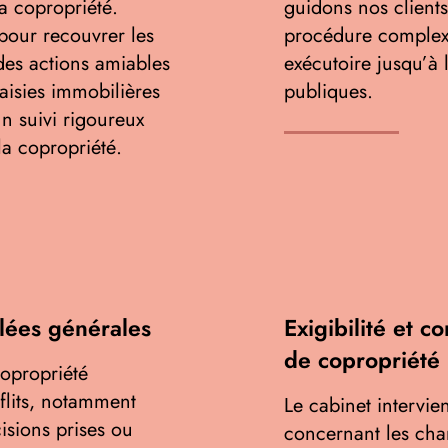
la copropriété.
guidons nos clients
our recouvrer les
procédure complexe,
des actions amiables
exécutoire jusqu’à
saisies immobilières
publiques.
n suivi rigoureux
la copropriété.
lées générales
Exigibilité et c
de copropriété
opropriété
flits, notamment
Le cabinet intervie
isions prises ou
concernant les cha